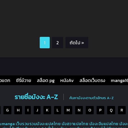
1
2
ถัดไป »
๋วแตก
ซีรี่ย์วาย
สล็อต pg
หนังAv
สล็อตเว็บตรง
manga1
รายชื่อมังงะ A-Z
ค้นหามังงะตามตัวอักษร A-Z
G
H
I
J
K
L
M
N
O
P
Q
R
ikumanga เว็บรวบรวมมังงะแปลไทย มังฮวาแปลไทย มังงะจีนแปลไทย มังงะญี่