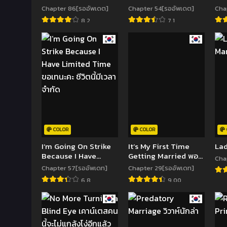
สามีมาเป็นพวก
นา
Chapter 86[รออัพเดต]
Chapter 54[รออัพเดต]
Cha
8.2
7.1
COLOR
COLOR
I’m Going On Strike
It’s My First Time
Lad
Because I Have
Getting Married พอดี
Cha
Limited Time ขอเทนะ
ว่าฉันก็เพิ่งเคยแต่งงาน
Chapter 57[รออัพเดท]
Chapter 29[รออัพเดท]
คะ ชีวิตนี้มีเวลาจำกัด
6.8
9.00