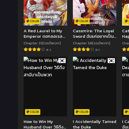
COLOR
COLOR
A Red Laurel to My
Cassmire: The Loyal
Cat
Emperor ดอกลอเรลสี
Sword ฉันแค่อยากเป็น
Hap
แดงแด่จักรพรรดิของฉัน
จอมดาบผู้ภักดี
Chapter 33[รออัพเดท]
Chapter 58[รออัพเดท]
Cha
8.2
8.1
COLOR
COLOR
How to Win My
I Accidentally Tamed
I C
Husband Over วิธีดึง
the Duke
ฉัน