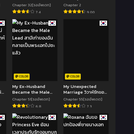
สารเลวที่แสนดีนั่น ต้อง
Ex-Husband
]
Chapter 32[รออัพเดท]
Chapter 2
โดนฉันหักคอ
7.4
9.00
COLOR
COLOR
My Ex-Husband
My Unexpected
่
Became the Male
Marriage วิวาห์รักของ
ห์
Lead สามีเก่าของฉัน
ลูกนอกสมรสตระกูลเคา
Chapter 51[รออัพเดท]
Chapter 55[รออัพเดต]
กลายเป็นพระเอกไปซะ
นต์
6.8
7.3
แล้ว