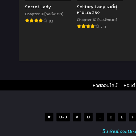
Secret Lady
Solitary Lady เลดี้ผู้
ห้ามแตะต้อง
Chapter 81[รออัพเดท]
Chapter 101[รออัพเดต]
8.1
7.9
หวยออนไลน์
หอแต
#
0-9
A
B
C
D
E
F
เว็บ อ่านมังงะ M