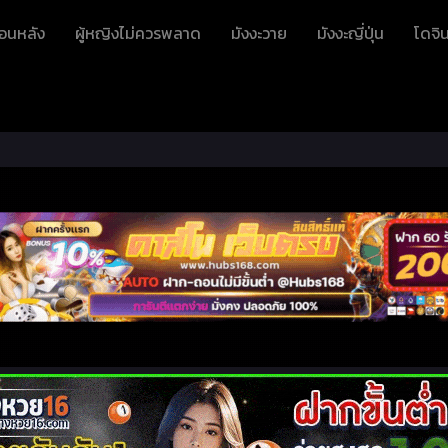
้อนหลัง
ผู้หญิงไม่ควรพลาด
มังงะวาย
มังงะญี่ปุ่น
โดจิ