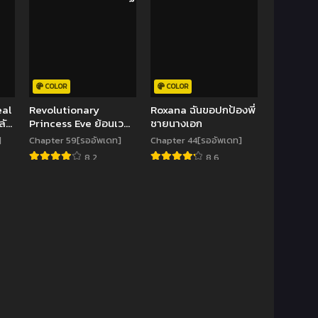
COLOR
COLOR
eal
Revolutionary
Roxana ฉันขอปกป้องพี่
ลับ
Princess Eve ย้อนเวลา
ชายนางเอก
ประทับรักจอมกบฏ
]
Chapter 59[รออัพเดท]
Chapter 44[รออัพเดท]
8.2
8.6