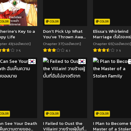
COLOR
COLOR
COLOR
herine’s Key to a
Don’t Pick Up What
Elissa’s Whirlwind
py Life
You’ve Thrown Away
Marriage ตั้งใจจะหย
ขยะที่ทิ้งไป ฉันขอไม่เก็บ
กับสามีตัวร้าย แต่ฉัน
pter 43{รออัพเดต]
Chapter 37[รออัพเดท]
Chapter 65[รออัพเดต
ขึ้นมาอีก
ท้องขึ้นมาซะแล้ว
7.5
6.1
7.3
COLOR
COLOR
COLOR
an See Your Death
I Failed to Oust the
I Plan to Become 
เห็นความตายของ
Villain! วายร้ายผู้นั้นที่
Master of a Stole