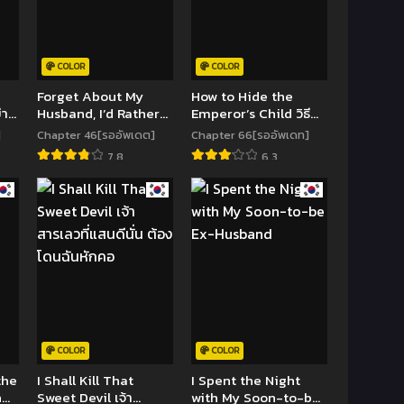
COLOR
COLOR
Forget About My
How to Hide the
่า
Husband, I’d Rather
Emperor’s Child วิธี
ดัน
Go Make Money
ซ่อนทายาทของ
]
Chapter 46[รออัพเดต]
Chapter 66[รออัพเดท]
จักรพรรดิ
7.8
6.3
COLOR
COLOR
the
I Shall Kill That
I Spent the Night
n
Sweet Devil เจ้า
with My Soon-to-be