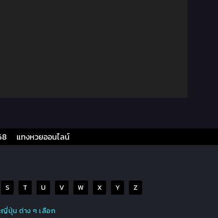
68
แทงหวยออนไลน์
S
T
U
V
W
X
Y
Z
ปุ่น ต่าง ๆ เลือก